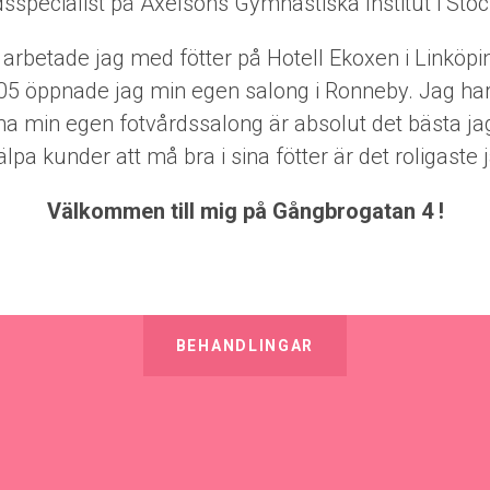
dsspecialist på Axelsons Gymnastiska Institut i Sto
g arbetade jag med fötter på Hotell Ekoxen i Linköpi
005 öppnade jag min egen salong i Ronneby. Jag ha
 min egen fotvårdssalong är absolut det bästa jag 
älpa kunder att må bra i sina fötter är det roligaste j
Välkommen till mig på Gångbrogatan 4 !
BEHANDLINGAR