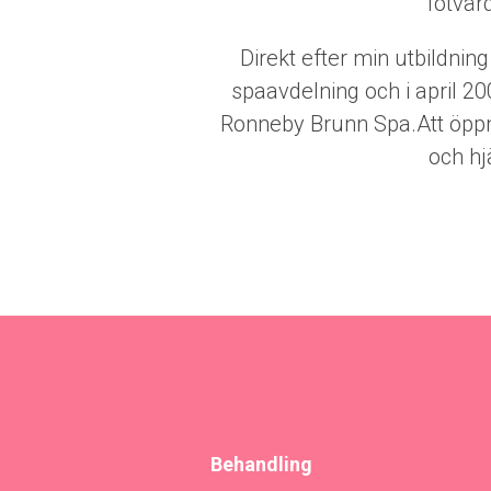
fotvår
Direkt efter min utbildnin
spaavdelning och i april 2
Ronneby Brunn Spa.Att öppna
och hj
Behandling