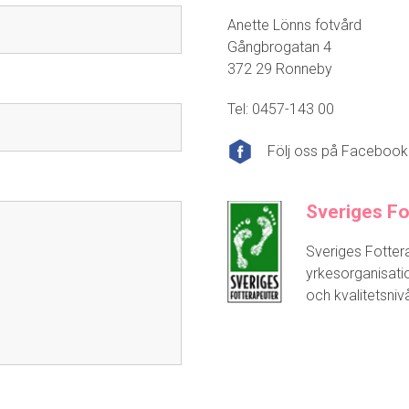
Anette Lönns fotvård
Gångbrogatan 4
372 29 Ronneby
Tel:
0457-143 00
Följ oss på Facebook
Sveriges Fo
Sveriges Fotter
yrkesorganisati
och kvalitetsni