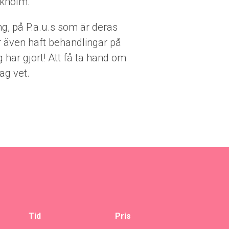
ckholm.
ng, på P.a.u.s som är deras
r även haft behandlingar på
har gjort! Att få ta hand om
ag vet.
Tid
Pris