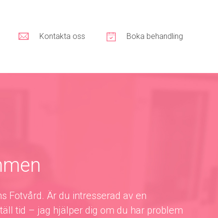
Kontakta oss
Boka behandling
mmen
s Fotvård. Är du intresserad av en
äll tid – jag hjälper dig om du har problem