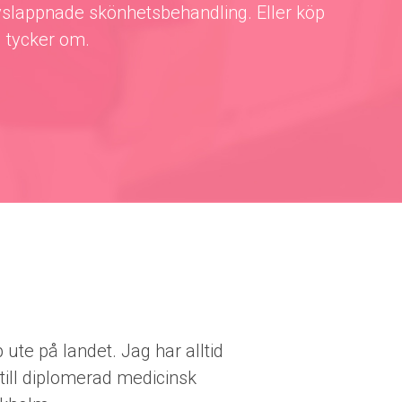
 avslappnade skönhetsbehandling. Eller köp
u tycker om.
ute på landet. Jag har alltid
ill diplomerad medicinsk