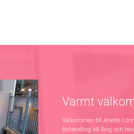
Varmt välko
Välkommen till Anette Lönn
behandling så Ring och best