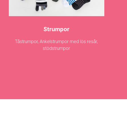
Strumpor
Tåstrumpor, Ankelstrumpor med lös resår,
stödstrumpor