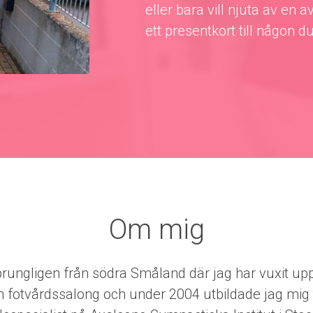
eller bara vill njuta av en
ett presentkort till någon d
Om mig
rungligen från södra Småland där jag har vuxit upp 
 fotvårdssalong och under 2004 utbildade jag mig t